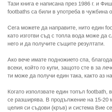
Тази книга е написана през 1986 г. и Ф
footbaths са били в употреба в чужбина о
Сега можете да направите, нито един fo
като изготви съд с топла вода може да 
него и да получите същите резултати.
Ако вече имате подножието спа, благодар
всеки, който го купи, защото сте в за леч
ти може да получи един така, както аз н
Когато използвате един топъл footbath, 
се разширява. В продължение на 15-20 м
целия си съдови (кръв) и система Вие с