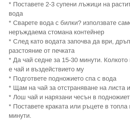
* Поставете 2-3 супени лъжици на расти
вода
* Сварете вода с билки? използвате сам
неръждаема стомана контейнер
* След като водата започва да ври, дръ
разстояние от печката
* Да чай седне за 15-30 минути. Колкото
е чай и въздействието му
* Подгответе подножието спа с вода
* Щам на чай за отстраняване на листа 
* Лош чай и нарязани чесън в подножиет
* Поставете краката или ръцете в топла
минути.