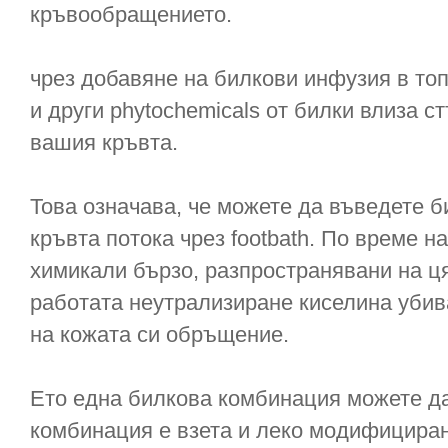
кръвообращението.
чрез добавяне на билкови инфузия в топ
и други phytochemicals от билки влиза с
вашия кръвта.
Това означава, че можете да въведете б
кръвта потока чрез footbath. По време на
химикали бързо, разпространявани на ця
работата неутрализиране киселина убив
на кожата си обръщение.
Ето една билкова комбинация можете да
комбинация е взета и леко модифицирани