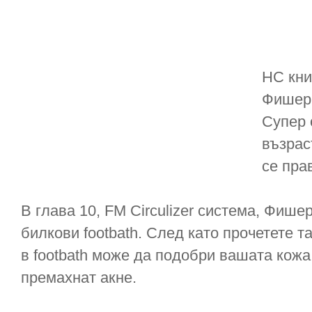
НС кни
Фишер 
Супер 
възраст
се пра
В глава 10, FM Circulizer система, Фиш
билкови footbath. След като прочетете т
в footbath може да подобри вашата кожа
премахнат акне.