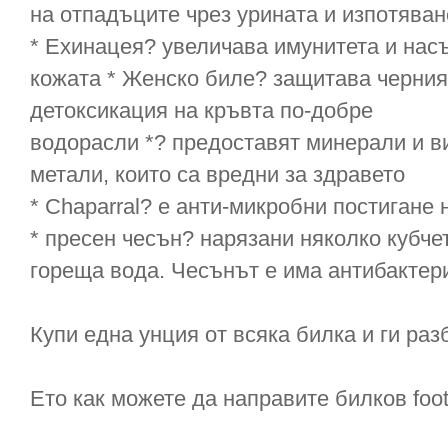
на отпадъците чрез урината и изпотяван
* Ехинацея? увеличава имунитета и нас
кожата * Женско биле? защитава черния 
детоксикация на кръвта по-добре
водорасли *? предоставят минерали и в
метали, които са вредни за здравето
* Chaparral? е анти-микробни постигане
* пресен чесън? нарязани няколко кубчет
гореща вода. Чесънът е има антибактер
Купи една унция от всяка билка и ги раз
Ето как можете да направите билков foot