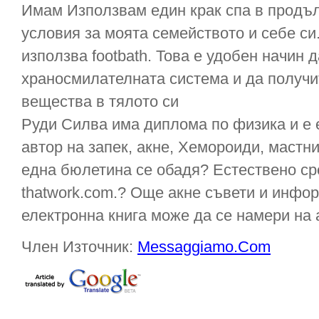
Имам Използвам един крак спа в продъ
условия за моята семейството и себе си
използва footbath. Това е удобен начин 
храносмилателната система и да получи
вещества в тялото си
Руди Силва има диплома по физика и е е
автор на запек, акне, Хемороиди, мастни
една бюлетина се обадя? Естествено ср
thatwork.com.? Още акне съвети и инфор
електронна книга може да се намери на 
Член Източник:
Messaggiamo.Com