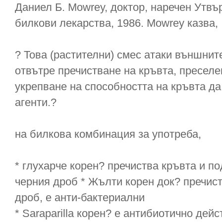
Даниел Б. Mowrey, доктор, наречен Утв
билкови лекарства, 1986. Mowrey казва,
? Това (растителни) смес атаки външни
отвътре пречистване на кръвта, преселе
укрепване на способността на кръвта д
агенти.?
на билкова комбинация за употреба,
* глухарче корен? пречиства кръвта и п
черния дроб * Жълти корен док? пречист
дроб, е анти-бактериални
* Saraparilla корен? е антибиотично дей