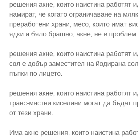
решения акне, които наистина работят ид
намират, че когато ограничаване на мля
преработени храни, месо, които имат в
ядки и бяло брашно, акне, не е проблем.
решения акне, които наистина работят и
сол е добър заместител на йодирана сол
пъпки по лицето.
решения акне, които наистина работят ид
транс-мастни киселини могат да бъдат п
от тези храни.
Има акне решения, които наистина рабо