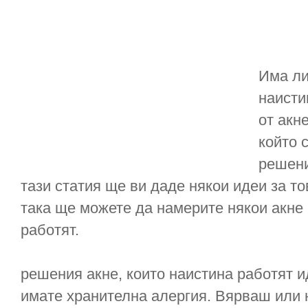
Има ли
наисти
от акн
който 
решени
тази статия ще ви даде някои идеи за т
така ще можете да намерите някои акне
работят.
решения акне, които наистина работят и
имате хранителна алергия. Вярваш или 