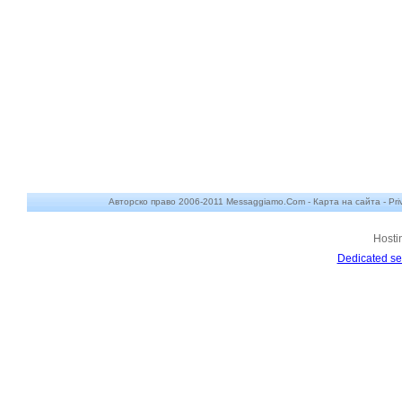
Авторско право 2006-2011 Messaggiamo.Com -
Карта на сайта
-
Pri
Hosti
Dedicated se