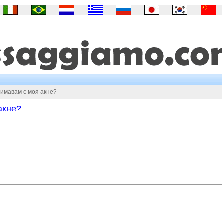
нимавам с моя акне?
акне?