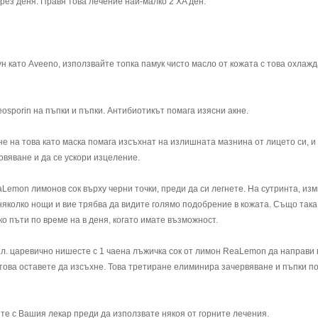
рез деня. Правя това лечение най-малко 2 XA ден.
ун като Aveeno, използвайте топка памук чисто масло от кожата с това охлаж
osporin на пъпки и пъпки. Антибиотикът помага изясни акне.
е на това като маска помага изсъхнат на излишната мазнина от лицето си, и
рвяване и да се ускори изцеление.
emon лимонов сок върху черни точки, преди да си легнете. На сутринта, из
а няколко нощи и вие трябва да видите голямо подобрение в кожата. Също так
о пъти по време на в деня, когато имате възможност.
ч.л. царевично нишесте с 1 чаена лъжичка сок от лимон ReaLemon да направи 
това оставете да изсъхне. Това третиране елиминира зачервяване и пъпки п
йте с Вашия лекар преди да използвате някоя от горните лечения.