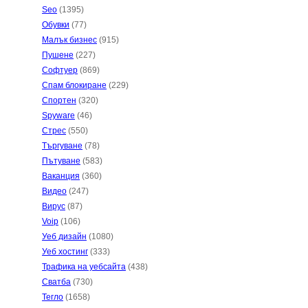
Seo
(1395)
Обувки
(77)
Малък бизнес
(915)
Пушене
(227)
Софтуер
(869)
Спам блокиране
(229)
Спортен
(320)
Spyware
(46)
Стрес
(550)
Търгуване
(78)
Пътуване
(583)
Ваканция
(360)
Видео
(247)
Вирус
(87)
Voip
(106)
Уеб дизайн
(1080)
Уеб хостинг
(333)
Трафика на уебсайта
(438)
Сватба
(730)
Тегло
(1658)