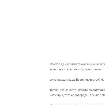
Можете да използвате овесена каша и се
естествен стягащ че изсушава кожата.
се изплаква с вода. Вземи един спрей бу
Тогава, ако желаете, можете да потупат
инфекция, така че водороден прекис пом