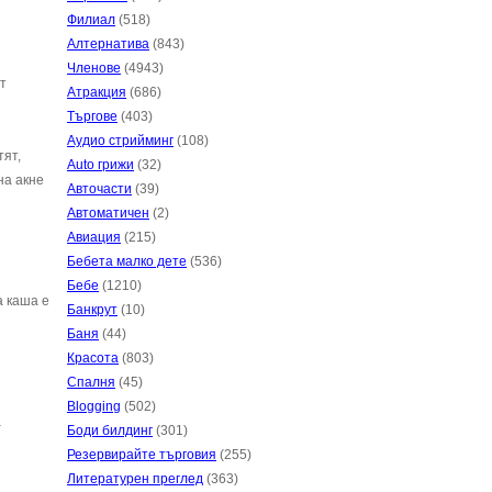
Филиал
(518)
Алтернатива
(843)
Членове
(4943)
т
Атракция
(686)
Търгове
(403)
Аудио стрийминг
(108)
тят,
Auto грижи
(32)
на акне
Авточасти
(39)
Автоматичен
(2)
Авиация
(215)
Бебета малко дете
(536)
Бебе
(1210)
а каша е
Банкрут
(10)
Баня
(44)
Красота
(803)
Спалня
(45)
Blogging
(502)
а
Боди билдинг
(301)
Резервирайте търговия
(255)
Литературен преглед
(363)