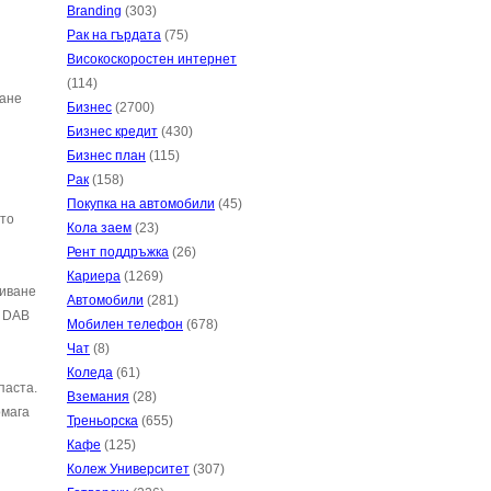
Branding
(303)
Рак на гърдата
(75)
Високоскоростен интернет
(114)
дане
Бизнес
(2700)
Бизнес кредит
(430)
Бизнес план
(115)
Рак
(158)
Покупка на автомобили
(45)
 то
Кола заем
(23)
Рент поддръжка
(26)
Кариера
(1269)
миване
Автомобили
(281)
а DAB
Мобилен телефон
(678)
Чат
(8)
Коледа
(61)
паста.
Вземания
(28)
омага
Треньорска
(655)
Кафе
(125)
Колеж Университет
(307)