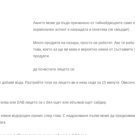
Акнето може да бъде причинено от тийнейджърите само о
хормонален аспект е наградата и генетика (че смърди!)
Много продукти на пазара, просто не работят. Ако те рабо
това, което аз ще ви кажа е вероятно някои от съставките 
продукти.
да почистите лицето си:
 добавя вода. Разтрийте този на лицето ви и нека седи за 15 минути. Овесен
тилка или DAB лицето си с бял оцет или ябълков оцет сайдер.
е някои водороден прекис след това. С надраскване пъпки може да предизвик
ага.