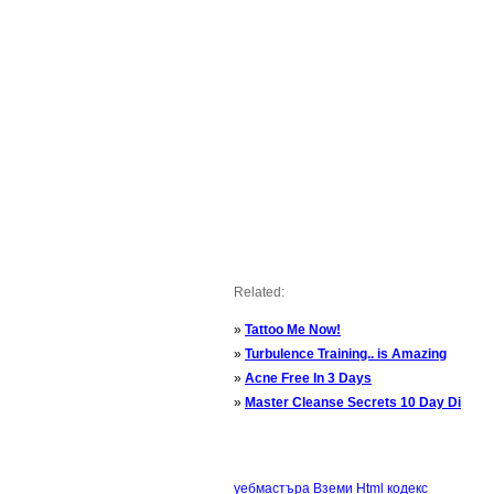
Related:
»
Tattoo Me Now!
»
Turbulence Training.. is Amazing
»
Acne Free In 3 Days
»
Master Cleanse Secrets 10 Day Di
уебмастъра Вземи Html кодекс