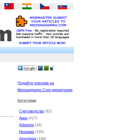
Подайте членове на
Messaggiamo.Com директория
Категории
Счетоводство
(82)
Акне
(417)
Adsense
(34)
Реклама
(195)
Аеробика
(166)