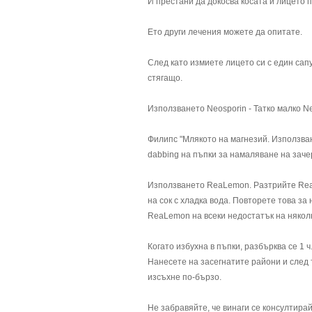
И престани да докосва косата и лицето п
Ето други лечения можете да опитате.
След като измиете лицето си с един сап
стягащо.
Използването Neosporin - Татко малко Ne
Филипс "Млякото на магнезий. Използван
dabbing на пъпки за намаляване на заче
Използването ReaLemon. Разтрийте ReaL
на сок с хладка вода. Повторете това з
ReaLemon на всеки недостатък на няколк
Когато избухна в пъпки, разбърква се 1 
Нанесете на засегнатите райони и след 
изсъхне по-бързо.
Не забравяйте, че винаги се консултира