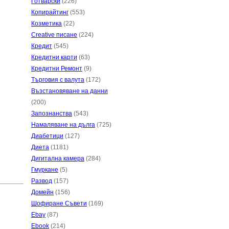
Готварски
(226)
Копирайтинг
(553)
Козметика
(22)
Creative писане
(224)
Кредит
(545)
Кредитни карти
(63)
Кредитни Ремонт
(9)
Търговия с валута
(172)
Възстановяване на данни
(200)
Запознанства
(543)
Намаляване на дълга
(725)
Диабетици
(127)
Диета
(1181)
Дигитална камера
(284)
Гмуркане
(5)
Развод
(157)
Домейн
(156)
Шофиране Съвети
(169)
Ebay
(87)
Ebook
(214)