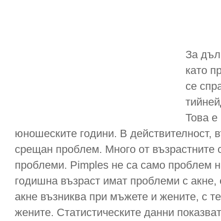
За дъл
като п
се спр
тийней
Това е 
юношеските години. В действителност, в
срещан проблем. Много от възрастните 
проблеми. Pimples не са само проблем н
годишна възраст имат проблеми с акне,
акне възниква при мъжете и жените, с т
жените. Статистическите данни показват