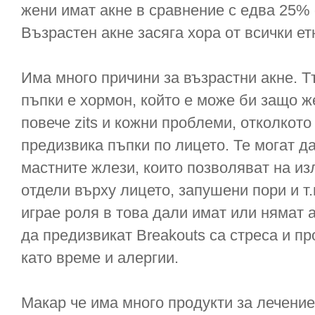
жени имат акне в сравнение с едва 25%
Възрастен акне засяга хора от всички ет
Има много причини за възрастни акне. Т
пъпки е хормон, който е може би защо ж
повече zits и кожни проблеми, отколкот
предизвика пъпки по лицето. Те могат д
мастните жлези, които позволяват на из
отдели върху лицето, запушени пори и т.
играе роля в това дали имат или нямат а
да предизвикат Breakouts са стреса и п
като време и алергии.
Макар че има много продукти за лечение