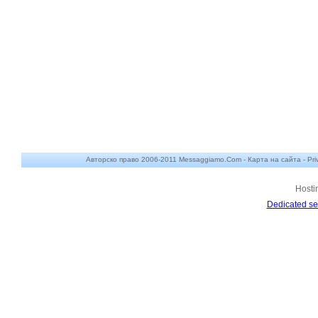
Авторско право 2006-2011 Messaggiamo.Com -
Карта на сайта
-
Pri
Hosti
Dedicated se