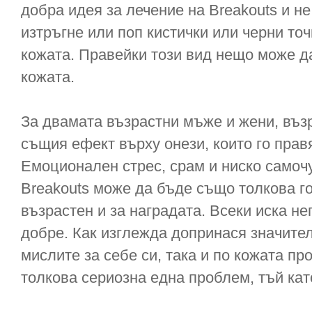
добра идея за лечение на Breakouts и н
изтръгне или поп кистички или черни точ
кожата. Правейки този вид нещо може д
кожата.
За двамата възрастни мъже и жени, възр
същия ефект върху онези, които го прав
Емоционален стрес, срам и ниско самоч
Breakouts може да бъде също толкова г
възрастен и за наградата. Всеки иска н
добре. Как изглежда допринася значител
мислите за себе си, така и по кожата п
толкова сериозна една проблем, тъй кат