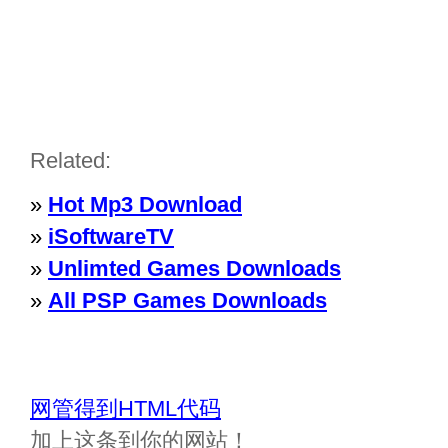
Related:
»
Hot Mp3 Download
»
iSoftwareTV
»
Unlimted Games Downloads
»
All PSP Games Downloads
网管得到HTML代码
加上这条到你的网站！