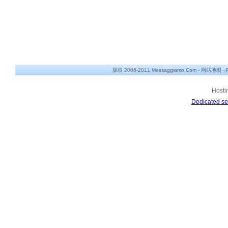
版权 2006-2011 Messaggiamo.Com -
网站地图
-
Hosti
Dedicated se