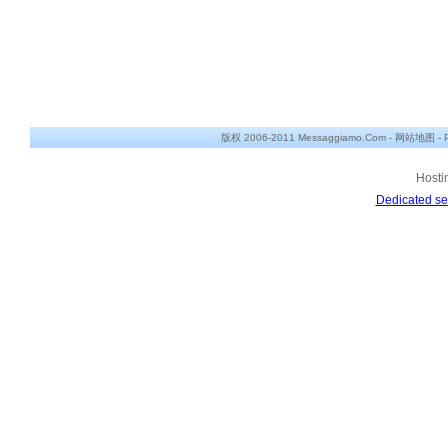
版权 2006-2011 Messaggiamo.Com -
网站地图
-
Hosti
Dedicated se