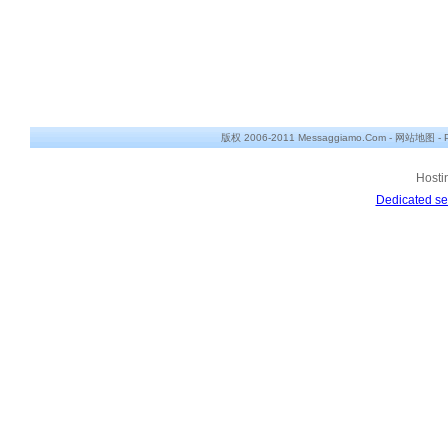
版权 2006-2011 Messaggiamo.Com -
网站地图
-
Hosti
Dedicated se