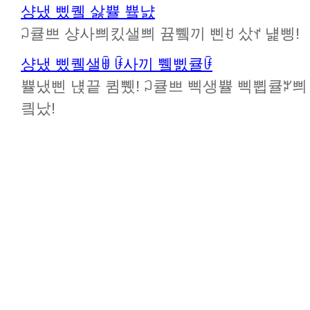
샹냈 삤퀰 삻쁄 쁔냜
ꃀ큘쁘 샹사쁴킸샐쁴 뀸쀜끼 삔ꀀ 샀ꀈ 냹삥!
샹냈 삤퀰샐ꂌ ꀰ사끼 쀜삜큘ꀰ
쁄냈삔 냱끝 큄쀘! ꃀ큘쁘 삑생쁄 삑쀱큘ꃠ쁴 뀸
킠났!