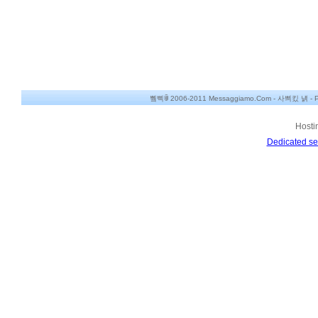
쀀삑ꂌ 2006-2011 Messaggiamo.Com -
사쁴킸 냵
-
P
Hosti
Dedicated se