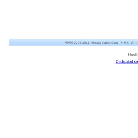
쀀삑ꂌ 2006-2011 Messaggiamo.Com -
사쁴킸 냵
-
P
Hosti
Dedicated se