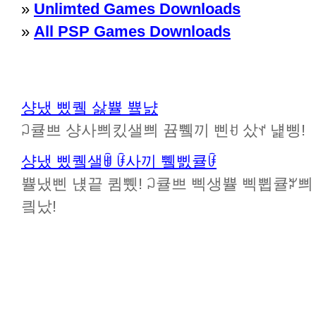
»
Unlimted Games Downloads
»
All PSP Games Downloads
샹냈 삤퀰 삻쁄 쁔냜
ꃀ큘쁘 샹사쁴킸샐쁴 뀸쀜끼 삔ꀀ 샀ꀈ 냹삥!
샹냈 삤퀰샐ꂌ ꀰ사끼 쀜삜큘ꀰ
쁄냈삔 냱끝 큄쀘! ꃀ큘쁘 삑생쁄 삑쀱큘ꃠ쁴 뀸
킠났!