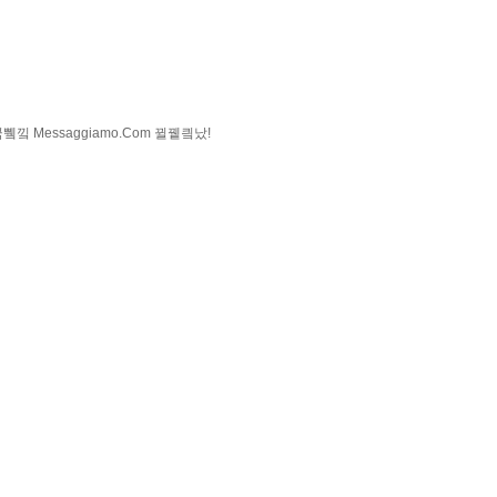
낔 Messaggiamo.Com 뀔뀉킠났!