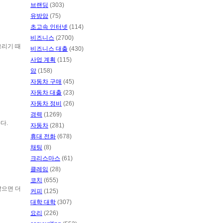
브랜딩
(303)
유방암
(75)
초고속 인터넷
(114)
비즈니스
(2700)
그리기 때
비즈니스 대출
(430)
사업 계획
(115)
암
(158)
자동차 구매
(45)
자동차 대출
(23)
자동차 정비
(26)
경력
(1269)
다.
자동차
(281)
휴대 전화
(678)
채팅
(8)
크리스마스
(61)
클레임
(28)
코치
(655)
않으면 더
커피
(125)
대학 대학
(307)
요리
(226)