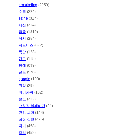
emarketing
(2959)
수필
(224)
ezine
(317)
패션
(314)
금융
(1319)
낚시
(254)
피트니스
(672)
독감
(123)
가구
(115)
원예
(699)
골프
(578)
google
(100)
위성
(29)
머리카락
(102)
탈모
(312)
고화질 텔레비전
(24)
건강 보험
(144)
심장 질환
(475)
취미
(458)
휴일
(452)