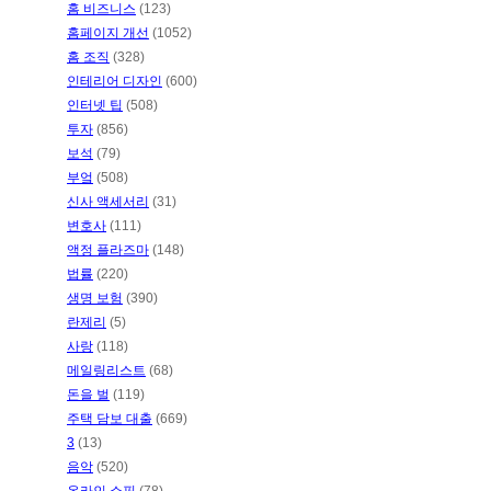
홈 비즈니스
(123)
홈페이지 개선
(1052)
홈 조직
(328)
인테리어 디자인
(600)
인터넷 팁
(508)
투자
(856)
보석
(79)
부엌
(508)
신사 액세서리
(31)
변호사
(111)
액정 플라즈마
(148)
법률
(220)
생명 보험
(390)
란제리
(5)
사랑
(118)
메일링리스트
(68)
돈을 벌
(119)
주택 담보 대출
(669)
3
(13)
음악
(520)