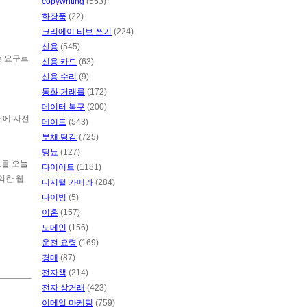
copywriting
(553)
화장품
(22)
크리에이 티브 쓰기
(224)
신용
(545)
는 요구르
신용 카드
(63)
신용 수리
(9)
통화 거래를
(172)
데이터 복구
(200)
거에 자전
데이트
(543)
부채 탕감
(725)
당뇨
(127)
드를 오늘
다이어트
(1181)
익한 웹
디지털 카메라
(284)
다이빙
(5)
이혼
(157)
도메인
(156)
운전 요령
(169)
경매
(87)
전자책
(214)
전자 상거래
(423)
이메일 마케팅
(759)