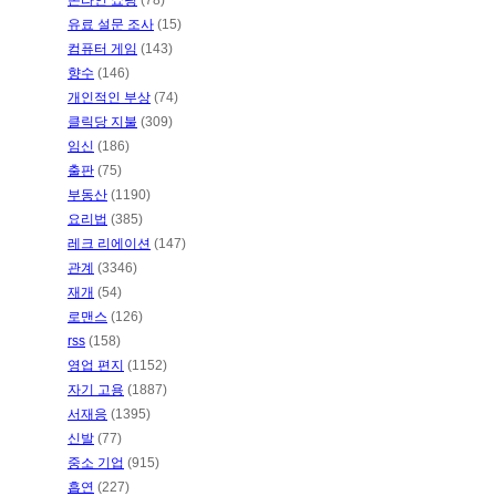
온라인 쇼핑
(78)
유료 설문 조사
(15)
컴퓨터 게임
(143)
향수
(146)
개인적인 부상
(74)
클릭당 지불
(309)
임신
(186)
출판
(75)
부동산
(1190)
요리법
(385)
레크 리에이션
(147)
관계
(3346)
재개
(54)
로맨스
(126)
rss
(158)
영업 편지
(1152)
자기 고용
(1887)
서재응
(1395)
신발
(77)
중소 기업
(915)
흡연
(227)