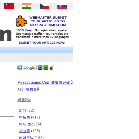
Messaggiamo.Com 뀔뀉킠났샐 ꀰ
사끼 쀜삜큘ꀰ
쁴큌ꃠ났
회계
(82)
여드름
(417)
애드 센스
(34)
광고를
(195)
에어로빅
(166)