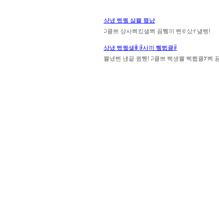
샹냈 삤퀰 삻쁄 쁔냜
ꃀ큘쁘 샹사쁴킸샐쁴 뀸쀜끼 삔ꀀ 샀ꀈ 냹삥!
샹냈 삤퀰샐ꂌ ꀰ사끼 쀜삜큘ꀰ
쁄냈삔 냱끝 큄쀘! ꃀ큘쁘 삑생쁄 삑쀱큘ꃠ쁴 뀸쀜