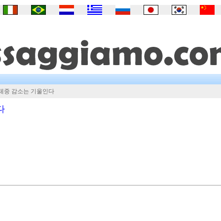
 체중 감소는 기울인다
다