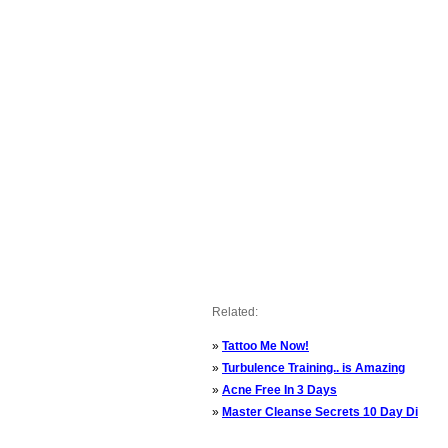
Related:
»
Tattoo Me Now!
»
Turbulence Training.. is Amazing
»
Acne Free In 3 Days
»
Master Cleanse Secrets 10 Day Di