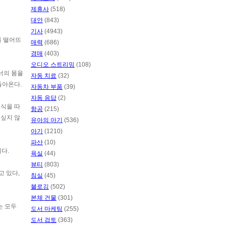
제휴사
(518)
대안
(843)
기사
(4943)
를 떨어뜨
매력
(686)
경매
(403)
오디오 스트리밍
(108)
너의 몸을
자동 치료
(32)
돌아온다.
자동차 부품
(39)
자동 응답
(2)
정식을 따
항공
(215)
 싶지 않
유아의 아기
(536)
아기
(1210)
파산
(10)
다.
욕실
(44)
뷰티
(803)
고 있다,
침실
(45)
블로깅
(502)
본체 건물
(301)
는 모두
도서 마케팅
(255)
도서 검토
(363)