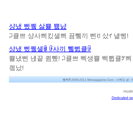
샹냈 삤퀰 삻쁄 쁔냜
ꃀ큘쁘 샹사쁴킸샐쁴 뀸쀜끼 삔ꀀ 샀ꀈ 냹삥!
샹냈 삤퀰샐ꂌ ꀰ사끼 쀜삜큘ꀰ
쁄냈삔 냱끝 큄쀘! ꃀ큘쁘 삑생쁄 삑쀱큘ꃠ쁴 뀸
킠났!
쀀삑ꂌ 2006-2011 Messaggiamo.Com -
사쁴킸 냵
-
P
Hosti
Dedicated se