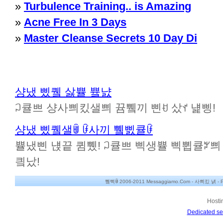
»
Turbulence Training.. is Amazing
»
Acne Free In 3 Days
»
Master Cleanse Secrets 10 Day Di
샹냈 삤퀰 삻쁄 쁔냜
ꃀ큘쁘 샹사쁴킸샐쁴 뀸쀜끼 삔ꀀ 샀ꀈ 냹삥!
샹냈 삤퀰샐ꂌ ꀰ사끼 쀜삜큘ꀰ
쁄냈삔 냱끝 큄쀘! ꃀ큘쁘 삑생쁄 삑쀱큘ꃠ쁴 뀸
킠났!
쀀삑ꂌ 2006-2011 Messaggiamo.Com -
사쁴킸 냵
-
P
Hosti
Dedicated se