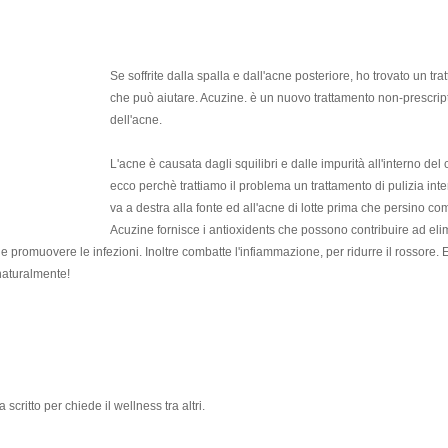
Se soffrite dalla spalla e dall'acne posteriore, ho trovato un tr
che può aiutare. Acuzine. è un nuovo trattamento non-prescrip
dell'acne.
L'acne è causata dagli squilibri e dalle impurità all'interno del
ecco perchè trattiamo il problema un trattamento di pulizia int
va a destra alla fonte ed all'acne di lotte prima che persino com
Acuzine fornisce i antioxidents che possono contribuire ad eli
 e promuovere le infezioni. Inoltre combatte l'infiammazione, per ridurre il rossore. 
naturalmente!
a scritto per chiede il wellness tra altri.