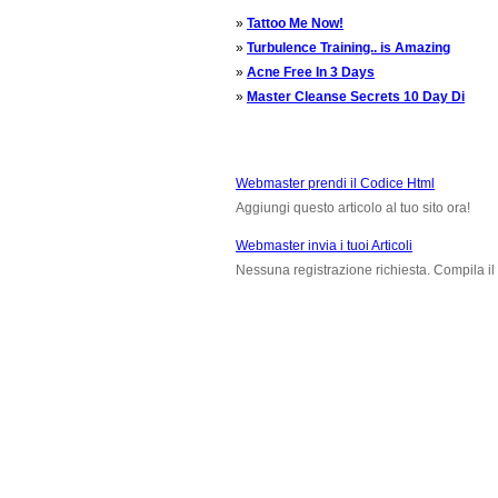
»
Tattoo Me Now!
»
Turbulence Training.. is Amazing
»
Acne Free In 3 Days
»
Master Cleanse Secrets 10 Day Di
Webmaster prendi il Codice Html
Aggiungi questo articolo al tuo sito ora!
Webmaster invia i tuoi Articoli
Nessuna registrazione richiesta. Compila il