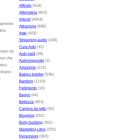
Affiliato
(518)
Alternativa
(843)
Articoli
(4943)
attamento
Attrazione
(686)
tion
Aste
(403)
Streaming audio
(108)
Cura Auto
(32)
 corpo ed
Auto parti
(39)
erno che
Autoresponder
(2)
inci.
Aviazione
(215)
minare i
Babies toddler
(536)
E
Bambini
(1210)
Fallimento
(10)
Bagno
(44)
Bellezza
(803)
Camera da letto
(45)
Blogging
(502)
Body building
(301)
Marketing Libro
(255)
Recensioni
(363)