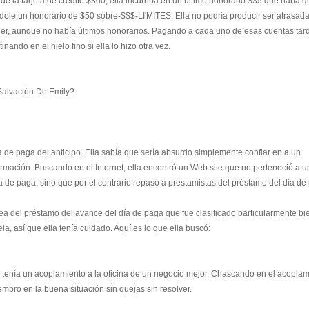
e la tarjeta de crédito $300, ella incurriría en un último honorario $35 que haría 
dole un honorario de $50 sobre-$$$-LI'MITES. Ella no podría producir ser atrasad
uiler, aunque no había últimos honorarios. Pagando a cada uno de esas cuentas tar
nando en el hielo fino si ella lo hizo otra vez.
Salvación De Emily?
ía de paga del anticipo. Ella sabía que sería absurdo simplemente confiar en a un
ormación. Buscando en el Internet, ella encontró un Web site que no perteneció a u
a de paga, sino que por el contrario repasó a prestamistas del préstamo del día de
ínea del préstamo del avance del día de paga que fue clasificado particularmente bi
, así que ella tenía cuidado. Aquí es lo que ella buscó:
 tenía un acoplamiento a la oficina de un negocio mejor. Chascando en el acoplam
mbro en la buena situación sin quejas sin resolver.