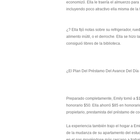
economizó. Ella le traería el almuerzo para 
incluyendo poco atractivo ella misma de la
¿? Ella fijó notas sobre su refrigerador, r
alimento inútil, o el derroche. Ella se hizo 
consiguió libres de la biblioteca.
¿El Plan Del Préstamo Del Avance Del Día
Preparado completamente, Emily tomó a $1
honorario $50. Ella ahorró $85 en honorario
propietario, prestamista del préstamo de coc
La experiencia también trajo el hogar a Emil
de la mudanza de su apartamento del estud
en el gas moviéndose más cercano a trabaj