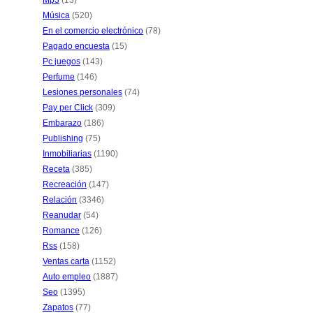
Mp3
(13)
Música
(520)
En el comercio electrónico
(78)
Pagado encuesta
(15)
Pc juegos
(143)
Perfume
(146)
Lesiones personales
(74)
Pay per Click
(309)
Embarazo
(186)
Publishing
(75)
Inmobiliarias
(1190)
Receta
(385)
Recreación
(147)
Relación
(3346)
Reanudar
(54)
Romance
(126)
Rss
(158)
Ventas carta
(1152)
Auto empleo
(1887)
Seo
(1395)
Zapatos
(77)