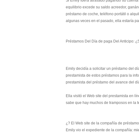
Si Emily fuera atrasado pagando su cuenta d
equilibrio excede su saldo acreedor, ganán
préstamo de coche, teléfono portátil o alq
algunas veces en el pasado, ella estaría pati
Préstamos Del Día de paga Del Anticipo: ¿
Emily decidía a solicitar un préstamo del d
prestamista de estos préstamos para la inf
prestamista del préstamo del avance del dí
Ella visitó el Web site del prestamista en l
sabe que hay muchos de tramposos en la tela
¿? El Web site de la compañía de préstamo
Emily vio el expediente de la compañía: mie