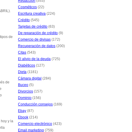
Redacción
(553)
Cosméticos
(22)
ABRIL).
Escritura creativa
(224)
Crédito
(545)
Tarjetas de crédito
(63)
De reparación de crédito
(9)
tipos de
Comercio de divisas
(172)
Recuperación de datos
(200)
Citas
(543)
El alivio de la deuda
(725)
Diabéticos
(127)
Dieta
(1181)
Cámara digital
(284)
ués de
Buceo
(5)
e
Divorcios
(157)
ro
Dominio
(156)
Conducción consejos
(169)
Ebay
(87)
Ebook
(214)
 hoy y la
Comercio electrónico
(423)
lla
Email marketing
(759)