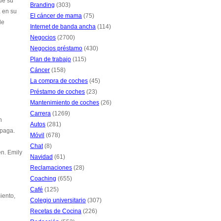
que su
Branding
(303)
a en su
El cáncer de mama
(75)
de
Internet de banda ancha
(114)
Negocios
(2700)
Negocios préstamo
(430)
Plan de trabajo
(115)
Cáncer
(158)
La compra de coches
(45)
Préstamo de coches
(23)
Mantenimiento de coches
(26)
Carrera
(1269)
n
Autos
(281)
 paga.
Móvil
(678)
Chat
(8)
en. Emily
Navidad
(61)
Reclamaciones
(28)
Coaching
(655)
Café
(125)
iento,
Colegio universitario
(307)
Recetas de Cocina
(226)