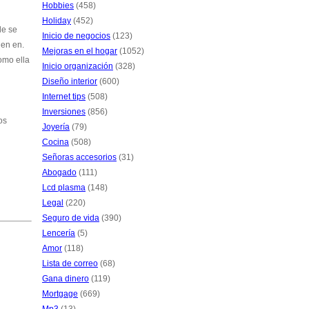
Hobbies
(458)
Holiday
(452)
de se
Inicio de negocios
(123)
uen en.
Mejoras en el hogar
(1052)
omo ella
Inicio organización
(328)
Diseño interior
(600)
Internet tips
(508)
Inversiones
(856)
os
Joyería
(79)
Cocina
(508)
Señoras accesorios
(31)
Abogado
(111)
Lcd plasma
(148)
Legal
(220)
Seguro de vida
(390)
Lencería
(5)
Amor
(118)
Lista de correo
(68)
Gana dinero
(119)
Mortgage
(669)