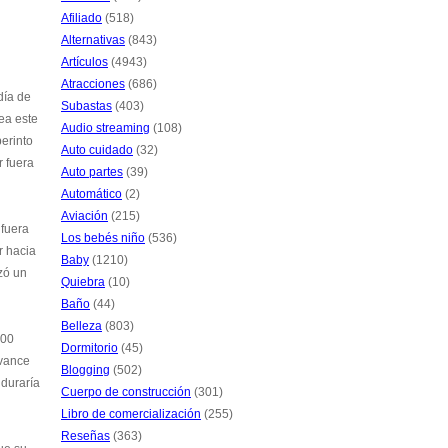
Afiliado
(518)
Alternativas
(843)
Artículos
(4943)
Atracciones
(686)
día de
Subastas
(403)
ea este
Audio streaming
(108)
erinto
Auto cuidado
(32)
 fuera
Auto partes
(39)
Automático
(2)
Aviación
(215)
fuera
Los bebés niño
(536)
r hacia
Baby
(1210)
izó un
Quiebra
(10)
Baño
(44)
Belleza
(803)
500
Dormitorio
(45)
avance
Blogging
(502)
 duraría
Cuerpo de construcción
(301)
Libro de comercialización
(255)
Reseñas
(363)