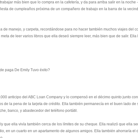
trabajar más bien que lo compra en la cafetería, y da para arriba salir en la noche -
 fiesta de cumpleaños próxima de un compañero de trabajo en la barra de la vecin
ueda de manejo, y carpeta, recordándose para no hacer también muchos viajes del co
la meta de leer varios libros que ella deseó siempre leer, más bien que de salir. Ella 
 de paga De Emily Tuvo éxito?
000 anticipo del ABC Loan Company y lo compensó en el décimo quinto junto con
s de la pena de la tarjeta de crédito. Ella también permanecía en el buen lado de 
he, banco, y abastecedor del teléfono portátil.
y que ella vivía también cerca de los límites de su cheque. Ella realizó que ella se
io, en un cuarto en un apartamento de algunos amigos. Ella también ahorraría el 
o.