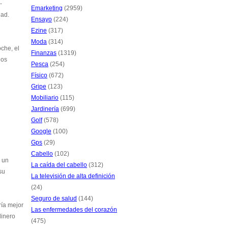
-
Emarketing
(2959)
dad.
Ensayo
(224)
Ezine
(317)
Moda
(314)
che, el
Finanzas
(1319)
los
Pesca
(254)
Físico
(672)
Gripe
(123)
Mobiliario
(115)
Jardinería
(699)
Golf
(578)
Google
(100)
Gps
(29)
Cabello
(102)
 un
La caída del cabello
(312)
su
La televisión de alta definición
(24)
Seguro de salud
(144)
ría mejor
Las enfermedades del corazón
dinero
(475)