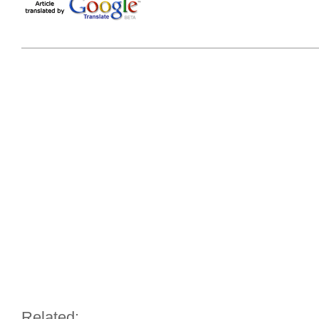
Related: