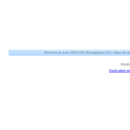
Derechos de autor 2006-2011 Messaggiamo.Com -
Mapa del sit
Hosti
Dedicated se